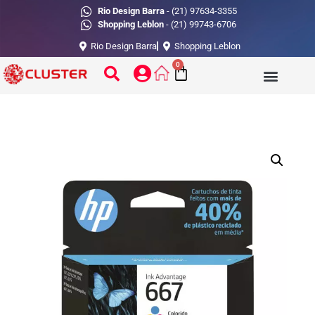
Rio Design Barra
- (21) 97634-3355
Shopping Leblon
- (21) 99743-6706
Rio Design Barra
Shopping Leblon
0