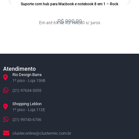
Suporte com hub para Macbook e notebook 8 em 1 – Rock
R$
990,00
Em até 6X de R$ 165,00 s/ juros
Atendimento
Rio Design Barra
1º piso - Loja 136B
(21) 97634-3355
Shopping Leblon
1º piso - Loja 112E
(21) 99743-6706
cluster.online@clustermic.com.br