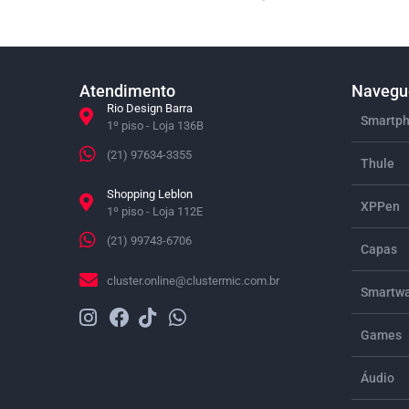
Atendimento
Navegue
Rio Design Barra
Smartph
1º piso - Loja 136B
(21) 97634-3355
Thule
Shopping Leblon
XPPen
1º piso - Loja 112E
(21) 99743-6706
Capas
cluster.online@clustermic.com.br
Smartwa
Games
Áudio