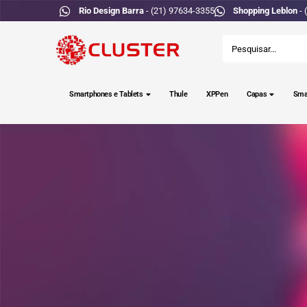
Rio Design Barra
- (21) 97634-3355
Shopping Leblon
- 
Smartphones e Tablets
Thule
XPPen
Capas
Sma