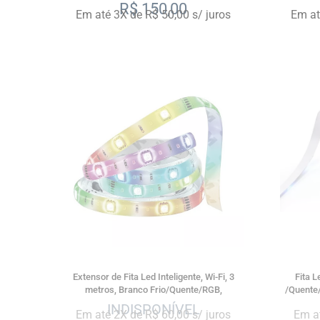
Google Geonav
R$
150,00
Em até 3X de R$ 50,00 s/ juros
Em at
SALE
Extensor de Fita Led Inteligente, Wi-Fi, 3
Fita L
metros, Branco Frio/Quente/RGB,
/Quente
compatível com Alexa e Google Assistente
Bivolt
Em até 2X de R$ 60,00 s/ juros
Em at
Geonav