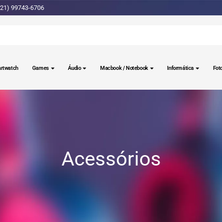
(21) 99743-6706
rtwatch
Games
Áudio
Macbook / Notebook
Informática
Fot
Acessórios