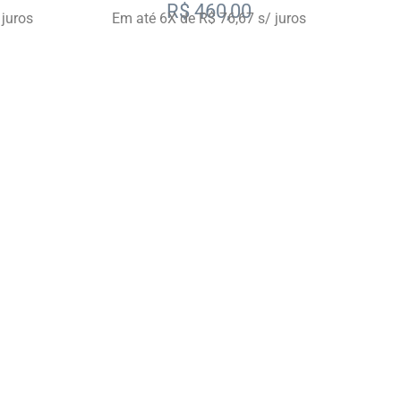
 Geonav
Compatível com Alexa Geonav
R$
460,00
 juros
Em até 6X de R$ 76,67 s/ juros