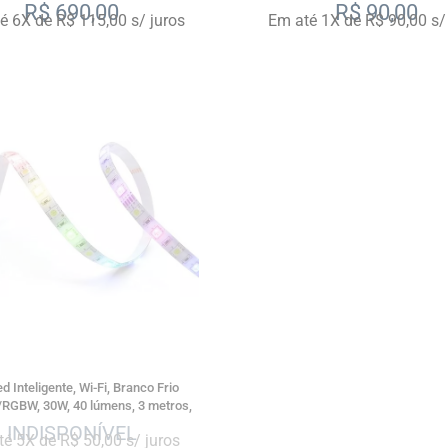
Geonav
com Alexa e Google Assistente
R$
690,00
R$
90,00
é 6X de R$ 115,00 s/ juros
Em até 1X de R$ 90,00 s/
SALE
ed Inteligente, Wi-Fi, Branco Frio
/RGBW, 30W, 40 lúmens, 3 metros,
, compatível com Alexa e Google
é 5X de R$ 50,00 s/ juros
Assistente Geonav