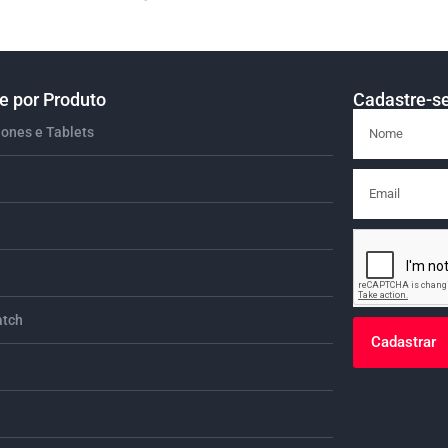
 por Produto
Cadastre-se
ones e Tablets
tch
Cadastrar