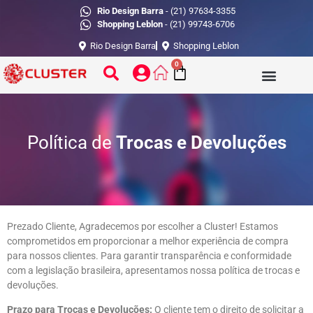
Rio Design Barra
- (21) 97634-3355
Shopping Leblon
- (21) 99743-6706
Rio Design Barra
Shopping Leblon
0
Política de
Trocas e Devoluções
Prezado Cliente, Agradecemos por escolher a Cluster! Estamos
comprometidos em proporcionar a melhor experiência de compra
para nossos clientes. Para garantir transparência e conformidade
com a legislação brasileira, apresentamos nossa política de trocas e
devoluções.
Prazo para Trocas e Devoluções:
O cliente tem o direito de solicitar a