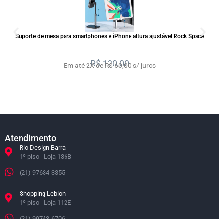
SALE
Suporte de mesa para smartphones e iPhone altura ajustável Rock Space
R$
120,00
Em até 2X de R$ 60,00 s/ juros
Atendimento
Rio Design Barra
1º piso - Loja 136B
(21) 97634-3355
Shopping Leblon
1º piso - Loja 112E
(21) 99743-6706