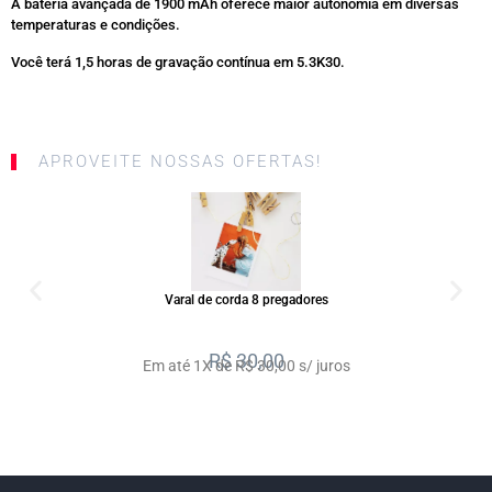
A bateria avançada de 1900 mAh oferece maior autonomia em diversas
temperaturas e condições.
Você terá 1,5 horas de gravação contínua em 5.3K30.
APROVEITE NOSSAS OFERTAS!
SALE
Varal de corda 8 pregadores
R$
30,00
Em até 1X de R$ 30,00 s/ juros