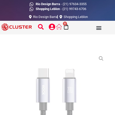
Rio Design Barra
- (21) 97634-3355
Shopping Leblon
- (21) 99743-6706
Rio Design Barra
Shopping Leblon
0