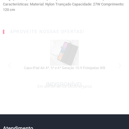
Características: Material: Nylon Trançado Capacidade: 27W Comprimento:
120 cm
APROVEITE NOSSAS OFERTAS!
SALE
Capa iPad Air 4ª, 5ª e 6ª Geração 10.9 Polegadas WB
Em até 5X de R$ 56,00 s/ juros
Atendimento