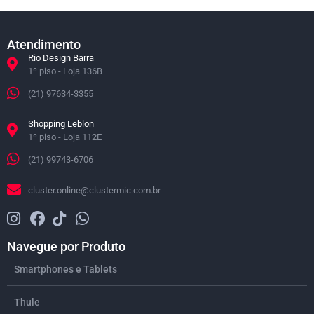
Atendimento
Rio Design Barra
1º piso - Loja 136B
(21) 97634-3355
Shopping Leblon
1º piso - Loja 112E
(21) 99743-6706
cluster.online@clustermic.com.br
Navegue por Produto
Smartphones e Tablets
Thule