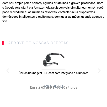
com seu amplo palco sonoro, agudos cristalinos e graves profundos. Com
o Google Assistant e a Amazon Alexa disponíveis simultaneamente*, você
pode reproduzir suas músicas favoritas, controlar seus dispositivos
domésticos inteligentes e muito mais, sem usar as mãos, usando apenas a
voz.
APROVEITE NOSSAS OFERTAS!
SALE
Óculos Soundgear JBL com som integrado e bluetooth
R$
990,00
Em até 6X de R$ 165,00 s/ juros