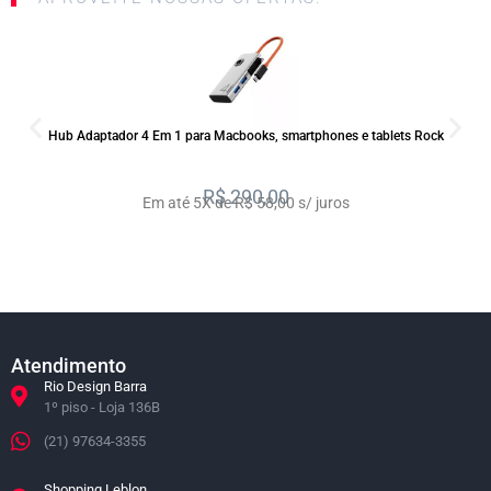
SALE
Hub Adaptador 4 Em 1 para Macbooks, smartphones e tablets Rock
R$
290,00
Em até 5X de R$ 58,00 s/ juros
Atendimento
Rio Design Barra
1º piso - Loja 136B
(21) 97634-3355
Shopping Leblon