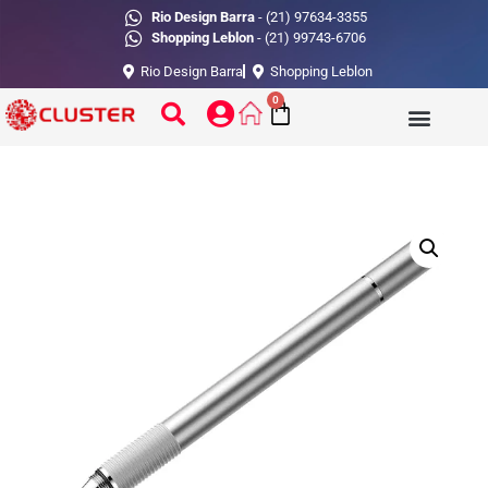
Rio Design Barra
- (21) 97634-3355
Shopping Leblon
- (21) 99743-6706
Rio Design Barra
Shopping Leblon
0