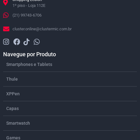
1º piso - Loja 112E
(21) 99743-6706
cluster.online@clustermic.com.br
Navegue por Produto
Smartphones e Tablets
Thule
XPPen
Capas
Smartwatch
Games