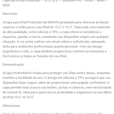
Capa para iPad Protective – 10.2/10.5″ – Silicone+TPU – Preto – WiWU –
9025
Descrição
ACapa para iPad Protective da WiWUfoi projetada para oferecer proteção
superior e estilo para o seu iPad de 10.2″ e 10.5″. Fabricada com materiais
de alta qualidade, como silicone e TPU, a capa oferece resistência a
impactos, quedas e riscos, mantendo seu dispositivo seguro em qualquer
situação. A cor preta confere um visual sóbrio e sofisticado, adequado
tanto para ambientes profissionais quanto pessoais. Com um design
ergonômico e slim, a capa também proporciona conforto ao manuseio e
fácil acesso a todas as funções do seu iPad.
Demonstração
ACapa Protectivefoi criada para proteger seu iPad contra danos, enquanto
mantém a facilidade de uso. O design em silicone e TPU assegura que seu
dispositivo fique seguro, além de proporcionar uma pegada confortável. A
capa permite total acesso aos botões, portas e câmeras, sem necessidade
de removê-la. Ideal para quem busca praticidade e segurança no uso diário
do iPad 10.2″ ou 10.5″.
Diferenciais