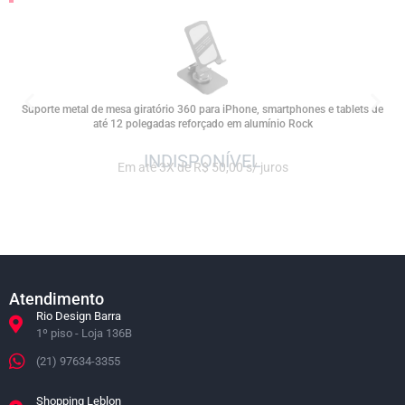
SALE
Suporte metal de mesa giratório 360 para iPhone, smartphones e tablets de
até 12 polegadas reforçado em alumínio Rock
Em até 3X de R$ 50,00 s/ juros
Atendimento
Rio Design Barra
1º piso - Loja 136B
(21) 97634-3355
Shopping Leblon