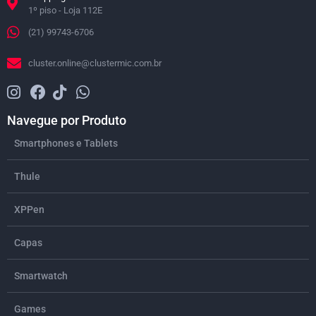
1º piso - Loja 112E
(21) 99743-6706
cluster.online@clustermic.com.br
Navegue por Produto
Smartphones e Tablets
Thule
XPPen
Capas
Smartwatch
Games