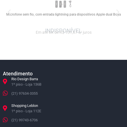
Microfone sem fio, com entrada lightning para dispositivos Apple dual Boya
Em até 6X de R$ 131,67 s/ juros
Atendimento
Rio Design Barra
1º piso - Loja 136B
(21) 97634-3355
Shopping Leblon
1º piso - Loja 112E
(21) 99743-6706