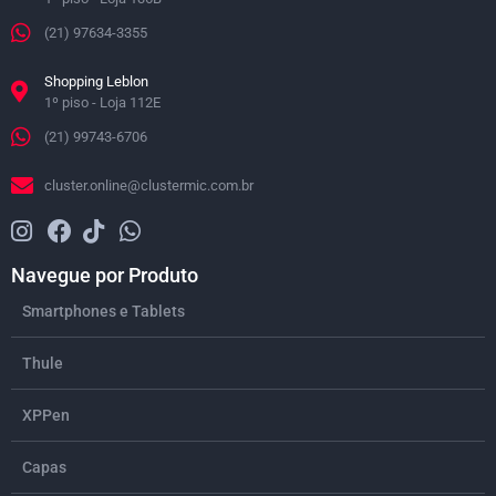
(21) 97634-3355
Shopping Leblon
1º piso - Loja 112E
(21) 99743-6706
cluster.online@clustermic.com.br
Navegue por Produto
Smartphones e Tablets
Thule
XPPen
Capas