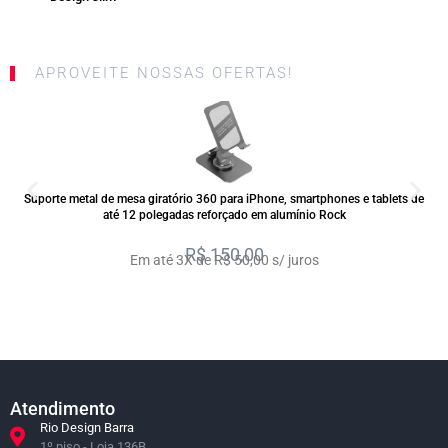
APROVEITE NOSSAS OFERTAS!
SALE
Suporte metal de mesa giratório 360 para iPhone, smartphones e tablets de
até 12 polegadas reforçado em alumínio Rock
R$
150,00
Em até 3X de R$ 50,00 s/ juros
Atendimento
Rio Design Barra
1º piso - Loja 136B