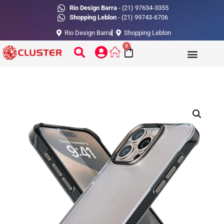
Rio Design Barra
- (21) 97634-3355
Shopping Leblon
- (21) 99743-6706
Rio Design Barra
Shopping Leblon
0