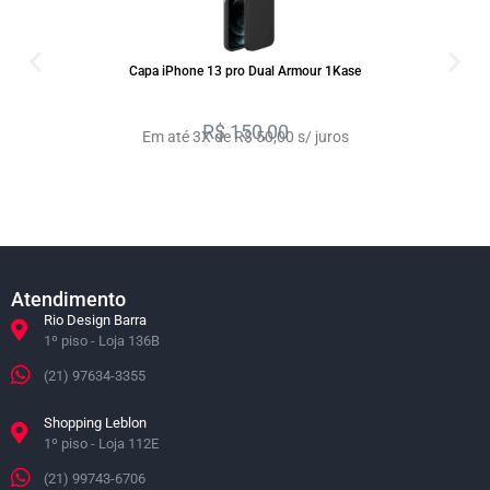
SALE
Capa iPhone 13 pro Dual Armour 1Kase
R$
150,00
Em até 3X de R$ 50,00 s/ juros
Atendimento
Rio Design Barra
1º piso - Loja 136B
(21) 97634-3355
Shopping Leblon
1º piso - Loja 112E
(21) 99743-6706