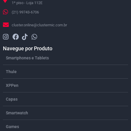
1º piso - Loja 112E
(21) 99743-6706
cluster.online@clustermic.com.br
Navegue por Produto
Smartphones e Tablets
Thule
XPPen
Capas
Smartwatch
Games