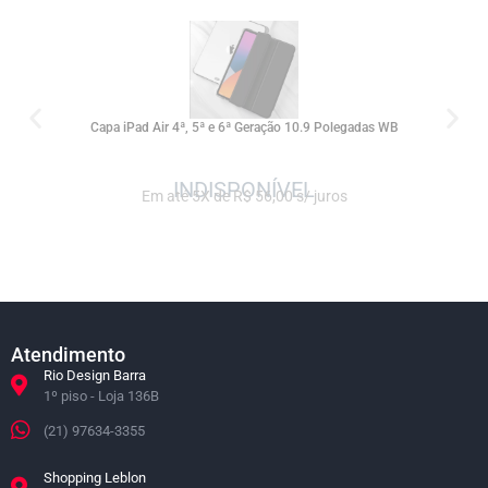
SALE
Capa iPad Air 4ª, 5ª e 6ª Geração 10.9 Polegadas WB
Em até 5X de R$ 56,00 s/ juros
Atendimento
Rio Design Barra
1º piso - Loja 136B
(21) 97634-3355
Shopping Leblon