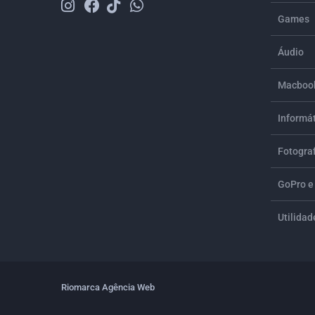
Games
Áudio
Macbook
Informá
Fotograf
GoPro e
Utilidad
Riomarca Agência Web