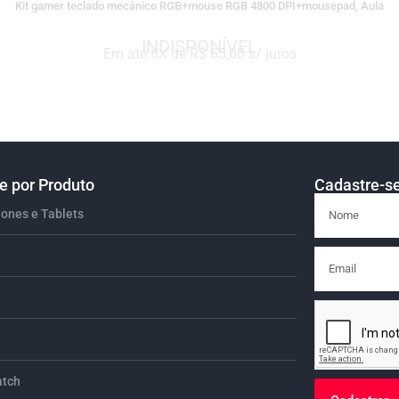
Kit gamer teclado mecânico RGB+mouse RGB 4800 DPI+mousepad, Aula
Em até 6X de R$ 65,00 s/ juros
 por Produto
Cadastre-se
ones e Tablets
tch