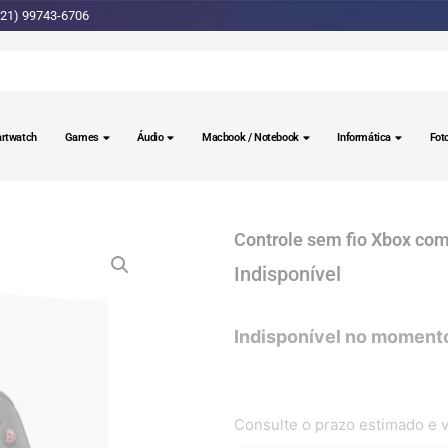
(21) 99743-6706
rtwatch
Games
Áudio
Macbook / Notebook
Informática
Fot
Controle sem fio Xbox com
Consulte o prazo estimado e v