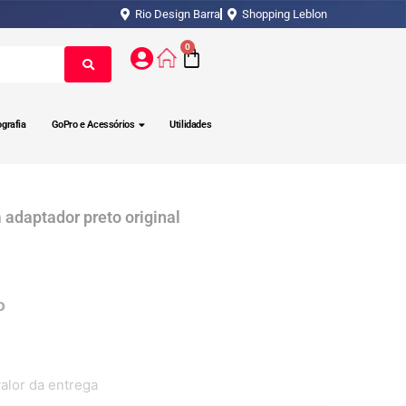
Rio Design Barra
Shopping Leblon
0
ografia
GoPro e Acessórios
Utilidades
 adaptador preto original
alor da entrega