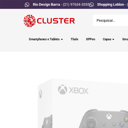
Rio Design Barra
- (21) 97634-3355
Shopping Leblon
- 
Smartphones e Tablets
Thule
XPPen
Capas
Sma