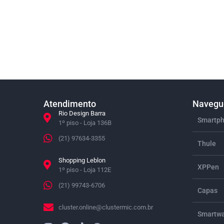
Atendimento
Navegue
Rio Design Barra
Smartph
1º piso - Loja 136B
(21) 97634-3355
Thule
Shopping Leblon
XPPen
1º piso - Loja 112E
(21) 99743-6706
Capas
cluster.online@clustermic.com.br
Smartwa