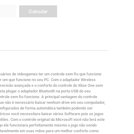
suários de videogames ter um controle sem fio que funcione
r um que funcione no seu PC. Com o adaptador Wireless
precisão avançada e o conforto do controle do Xbox One sem
asta plugar o adaptador Bluetooth na porta USB do seu
role sem fio funcione. A principal vantagem do controle
 que não é necessário baixar nenhum drive em seu computador,
configurados de forma automática também podendo ser
ricos você necessitara baixar vários Software pois os jogos
es. Com o controle original da Microsoft você não terá este
ogo ele funcionara perfeitamente mesmo o jogo não sendo
fortavelmente em suas mãos para um melhor conforto como