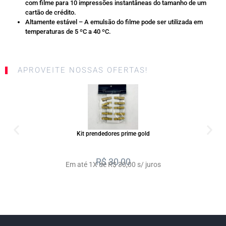
com filme para 10 impressões instantâneas do tamanho de um
cartão de crédito.
Altamente estável – A emulsão do filme pode ser utilizada em
temperaturas de 5 ºC a 40 ºC.
APROVEITE NOSSAS OFERTAS!
SALE
Kit prendedores prime gold
R$
30,00
Em até 1X de R$ 30,00 s/ juros