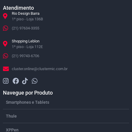
Atendimento
Rio Design Barra
1º piso - Loja 136B
(21) 97634-3355
Shopping Leblon
1º piso - Loja 112E
(21) 99743-6706
cluster.online@clustermic.com.br
Navegue por Produto
Smartphones e Tablets
Thule
XPPen