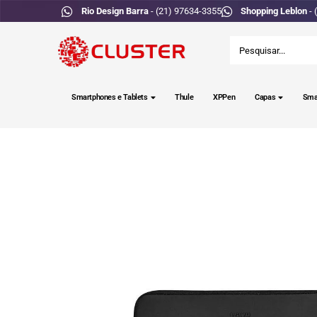
Rio Design Barra
- (21) 97634-3355
Shopping Leblon
- 
Smartphones e Tablets
Thule
XPPen
Capas
Sma