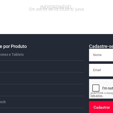
Em até 6X de R$ 65,00 s/ juros
 por Produto
Cadastre-se
ones e Tablets
tch
Cadastrar