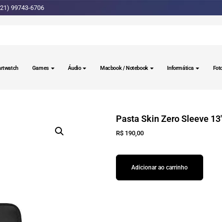
(21) 99743-6706
rtwatch
Games
Áudio
Macbook / Notebook
Informática
Fot
Pasta Skin Zero Sleeve 1
R$
190,00
Adicionar ao carrinho