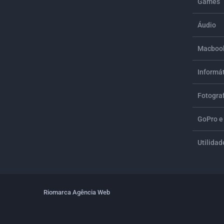
Games
Áudio
Macbook
Informá
Fotograf
GoPro e
Utilidad
Riomarca Agência Web