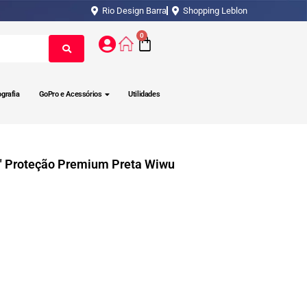
Rio Design Barra
Shopping Leblon
0
ografia
GoPro e Acessórios
Utilidades
3″ Proteção Premium Preta Wiwu