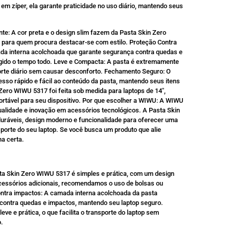
m zíper, ela garante praticidade no uso diário, mantendo seus
nte: A cor preta e o design slim fazem da Pasta Skin Zero
 para quem procura destacar-se com estilo. Proteção Contra
da interna acolchoada que garante segurança contra quedas e
gido o tempo todo. Leve e Compacta: A pasta é extremamente
porte diário sem causar desconforto. Fechamento Seguro: O
sso rápido e fácil ao conteúdo da pasta, mantendo seus itens
 Zero WIWU 5317 foi feita sob medida para laptops de 14″,
ortável para seu dispositivo. Por que escolher a WIWU: A WIWU
alidade e inovação em acessórios tecnológicos. A Pasta Skin
ráveis, design moderno e funcionalidade para oferecer uma
sporte do seu laptop. Se você busca um produto que alie
ha certa.
ta Skin Zero WIWU 5317 é simples e prática, com um design
acessórios adicionais, recomendamos o uso de bolsas ou
ontra impactos: A camada interna acolchoada da pasta
contra quedas e impactos, mantendo seu laptop seguro.
eve e prática, o que facilita o transporte do laptop sem
.