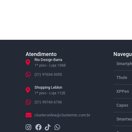
Atendimento
Navegue
Rio Design Barra
Smartph
1º piso - Loja 136B
(21) 97634-3355
Thule
Shopping Leblon
XPPen
1º piso - Loja 112E
(21) 99743-6706
Capas
cluster.online@clustermic.com.br
Smartwa