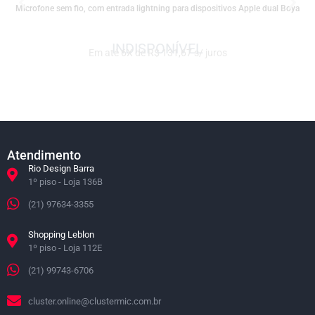
Microfone sem fio, com entrada lightning para dispositivos Apple dual Boya
Em até 6X de R$ 131,67 s/ juros
Atendimento
Rio Design Barra
1º piso - Loja 136B
(21) 97634-3355
Shopping Leblon
1º piso - Loja 112E
(21) 99743-6706
cluster.online@clustermic.com.br