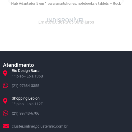
Hub Adaptador 5 em 1 para smartphones, notebooks e tablets – Rock
Em até 6X de R$ 65,00 s/ juros
Atendimento
Rio Design Barra
1º piso - Loja 136B
(21) 97634-3355
Shopping Leblon
1º piso - Loja 112E
(21) 99743-6706
cluster.online@clustermic.com.br