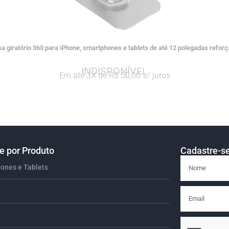
a giratório 360 para iPhone, smartphones e tablets de até 12 polegadas refor
Em até 3X de R$ 50,00 s/ juros
 por Produto
Cadastre-se
ones e Tablets