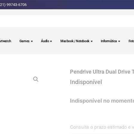
(21) 99743-6706
rtwatch
Games
Áudio
Macbook / Notebook
Informática
Fot
Pendrive Ultra Dual Drive
Consulte o prazo estimado e v