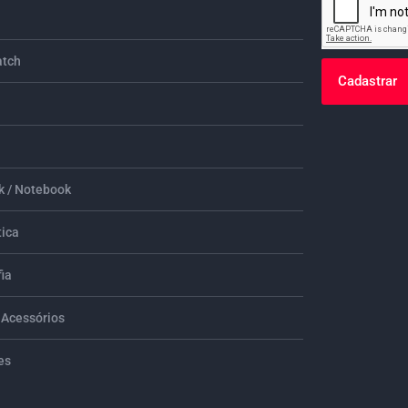
tch
Cadastrar
 / Notebook
tica
ia
 Acessórios
es