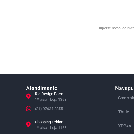
Suporte metal de mes
Atendimento
Navegue
Rio Design Barra
Smartph
1º piso - Loja 136B
(21) 97634-3355
Thule
Shopping Leblon
XPPen
1º piso - Loja 112E