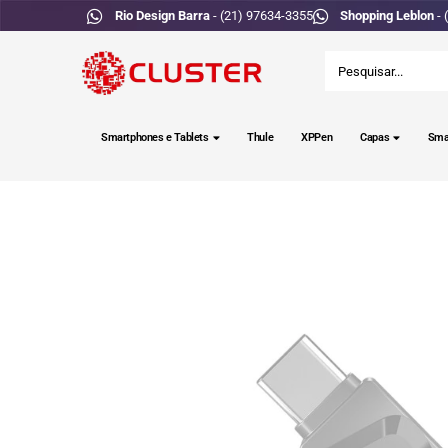
Rio Design Barra
- (21) 97634-3355
Shopping Leblon
- 
Smartphones e Tablets
Thule
XPPen
Capas
Sma