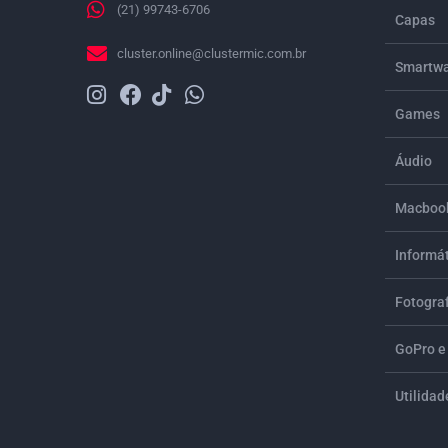
(21) 99743-6706
Capas
cluster.online@clustermic.com.br
Smartwa
Games
Áudio
Macbook
Informá
Fotograf
GoPro e
Utilidad