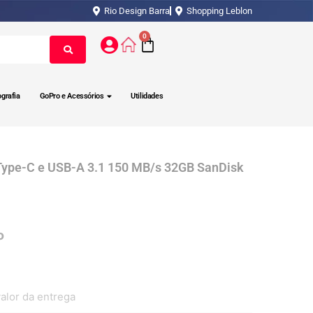
Rio Design Barra
Shopping Leblon
0
ografia
GoPro e Acessórios
Utilidades
 Type-C e USB-A 3.1 150 MB/s 32GB SanDisk
alor da entrega