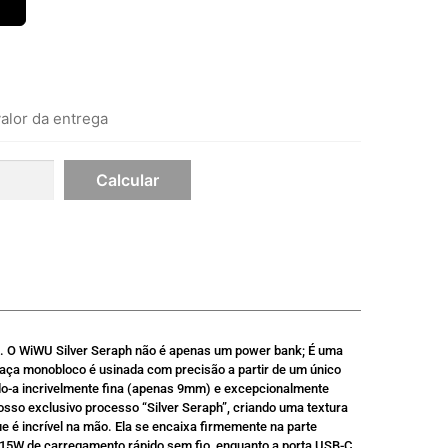
alor da entrega
il. O WiWU Silver Seraph não é apenas um power bank; É uma
caça monobloco é usinada com precisão a partir de um único
ando-a incrivelmente fina (apenas 9mm) e excepcionalmente
nosso exclusivo processo “Silver Seraph”, criando uma textura
que é incrível na mão. Ela se encaixa firmemente na parte
r 15W de carregamento rápido sem fio, enquanto a porta USB-C