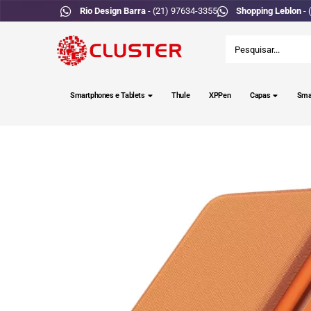
Rio Design Barra
- (21) 97634-3355
Shopping Leblon
- 
Smartphones e Tablets
Thule
XPPen
Capas
Sma