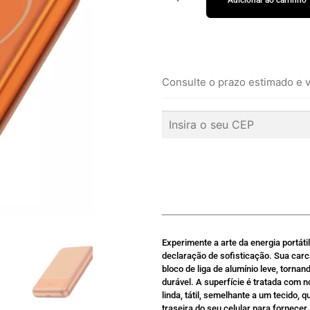
Adicionar ao carrinho
Consulte o prazo estimado e v
Experimente a arte da energia portát
declaração de sofisticação. Sua car
bloco de liga de alumínio leve, torn
durável. A superfície é tratada com 
linda, tátil, semelhante a um tecido, 
traseira do seu celular para fornece