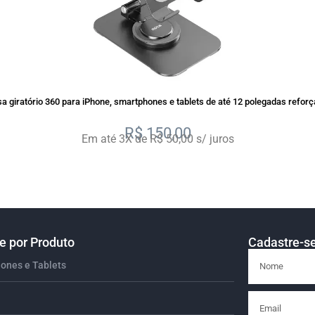
a giratório 360 para iPhone, smartphones e tablets de até 12 polegadas refor
R$
150,00
Em até 3X de R$ 50,00 s/ juros
 por Produto
Cadastre-se
ones e Tablets