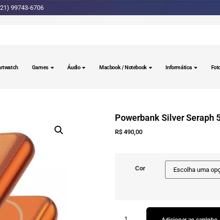
(21) 99743-6706
rtwatch
Games
Áudio
Macbook / Notebook
Informática
Fot
Powerbank Silver Seraph
R$
490,00
Cor