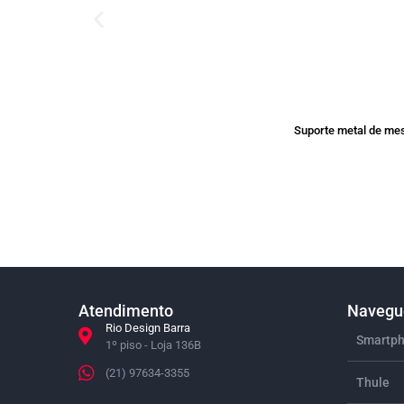
Suporte metal de mes
Atendimento
Navegue
Rio Design Barra
Smartph
1º piso - Loja 136B
(21) 97634-3355
Thule