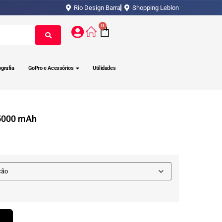
Rio Design Barra
Shopping Leblon
0
ografia
GoPro e Acessórios
Utilidades
 5000 mAh