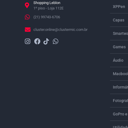
Shopping Leblon
XPPen
1º piso - Loja 112E
(21) 99743-6706
Capas
cluster.online@clustermic.com.br
Smartwa
Games
Áudio
Macbook
Informá
Fotograf
GoPro e
Utilidad