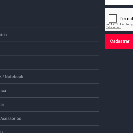
tch
Cadastrar
 / Notebook
tica
ia
 Acessórios
es