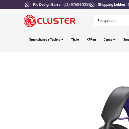
Rio Design Barra
- (21) 97634-3355
Shopping Leblon
- 
Smartphones e Tablets
Thule
XPPen
Capas
Sma