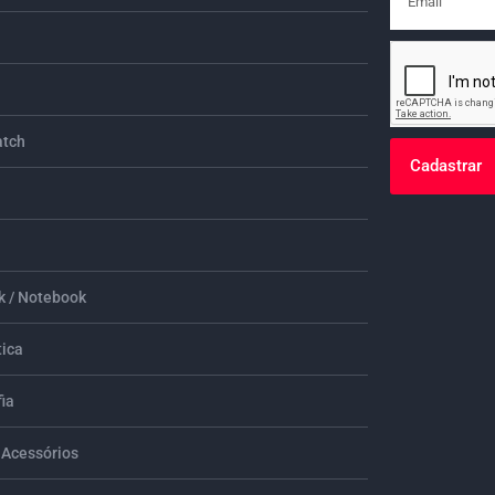
tch
Cadastrar
 / Notebook
tica
ia
 Acessórios