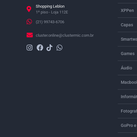
Shopping Leblon
XPPen
1º piso - Loja 112E
(21) 99743-6706
Capas
cluster.online@clustermic.com.br
Smartwa
Games
Áudio
Macbook
Informá
Fotograf
GoPro e