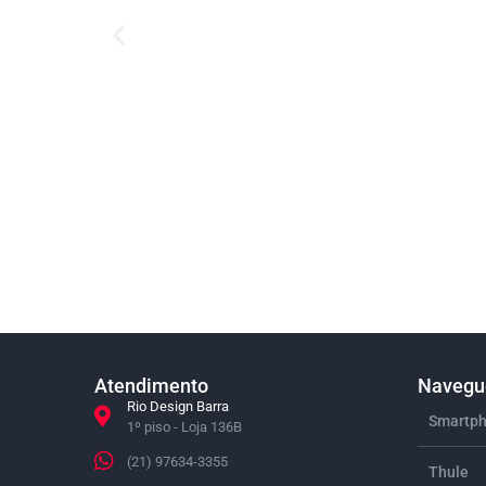
Atendimento
Navegue
Rio Design Barra
Smartph
1º piso - Loja 136B
(21) 97634-3355
Thule