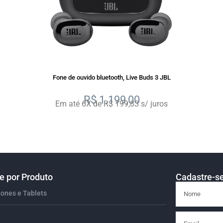
Fone de ouvido bluetooth, Live Buds 3 JBL
R$
1.199,00
Em até 6X de R$ 199,83 s/ juros
 por Produto
Cadastre-se
ones e Tablets