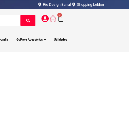
Rio Design Barra
Shopping Leblon
0
ografia
GoPro e Acessórios
Utilidades