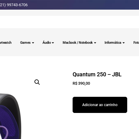
(21) 99743-6706
rtwatch
Games
Áudio
Macbook / Notebook
Informática
Fot
Quantum 250 – JBL
R$
390,00
Adicionar ao carrinho