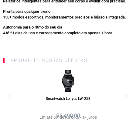
Relatórios inteligentes para entender seu corpo e evoluir com precisão.
Pronta para qualquer treino
150+ modos esportivos, monitoramentos precisos e bússola integrada.
Autonomia para o ritmo do seu dia
Até 21 dias de uso
e carregamento completo em apenas 1 hora.
APROVEITE NOSSAS OFERTAS!
SALE
Smartwatch Lenyes LW-253
R$
490,00
Em até 6X de R$ 81,67 s/ juros