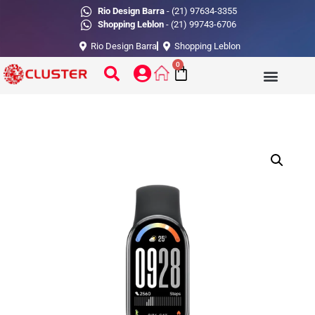
Rio Design Barra
- (21) 97634-3355
Shopping Leblon
- (21) 99743-6706
Rio Design Barra
Shopping Leblon
0