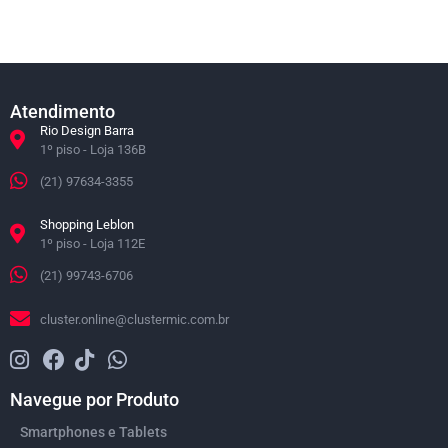
Atendimento
Rio Design Barra
1º piso - Loja 136B
(21) 97634-3355
Shopping Leblon
1º piso - Loja 112E
(21) 99743-6706
cluster.online@clustermic.com.br
Navegue por Produto
Smartphones e Tablets