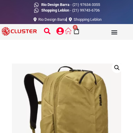
Rio Design Barra
- (21) 97634-3355
Shopping Leblon
- (21) 99743-6706
Rio Design Barra
Shopping Leblon
0