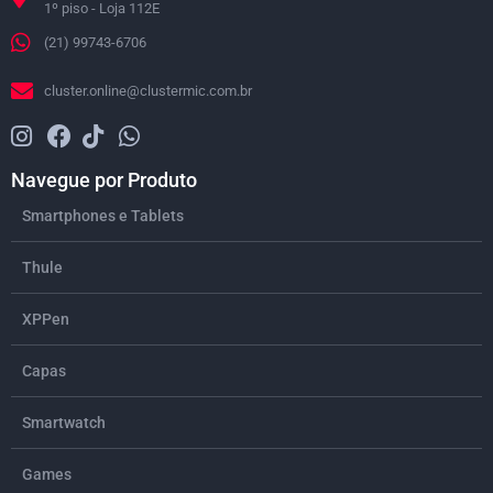
1º piso - Loja 112E
(21) 99743-6706
cluster.online@clustermic.com.br
Navegue por Produto
Smartphones e Tablets
Thule
XPPen
Capas
Smartwatch
Games