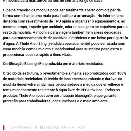
A mochila para dias ativos ou fins de semana longe de casa
O painel traseiro da mochila pode ser totalmente aberto com o zíper de
forma semelhante uma mala para facilitar a arrumação. No interior, uma
divisória com revestimento de TPU ajuda a organizar o equipamento e, ao
mesmo tempo, impede que umidade, odores ou sujeira se espalhem para o
resto da mochila. A mochila para viagem também tem áreas dedicadas
para o armazenamento de dispositivos eletrônicos e um bolso para garrafa
d’água. A Thule Aion Sling (vendida separadamente) pode ser usada com
essa mochila como um cinto subabdominal para sustentar peso extra e
proporcionar acesso rápido a itens vitais.
Certificação Bluesign® e produzida em materiais reciclados
O tecido da estrutura, o revestimento e a malha são produzidos com 100%
de materiais reciclados. O tecido de lona encerada robusto e durável da
mochila desenvolve ainda mais personalidade à medida que envelhece e
tem um acabamento resistente à água livre de PFCs tóxicos. Todos os
produtos Thule Aion possuem certificação bluesign®, o que garante
proteção para trabalhadores, consumidores e o meio ambiente.
APROVEITE NOSSAS OFERTAS!