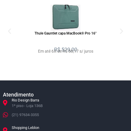
SALE
Thule Gauntlet capa MacBook® Pro 16″
R$
529,00
Em até 6X de R$ 88,17 s/ juros
Atendimento
Rio Design Barra
1º piso - Loja 136B
(21) 97634-3355
Shopping Leblon