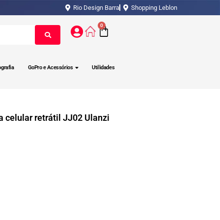
Rio Design Barra
Shopping Leblon
0
ografia
GoPro e Acessórios
Utilidades
a celular retrátil JJ02 Ulanzi