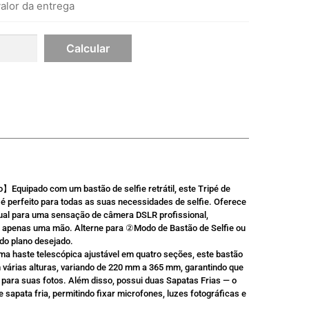
alor da entrega
o】Equipado com um bastão de selfie retrátil, este Tripé de
 perfeito para todas as suas necessidades de selfie. Oferece
 para uma sensação de câmera DSLR profissional,
m apenas uma mão. Alterne para ②Modo de Bastão de Selfie ou
do plano desejado.
a haste telescópica ajustável em quatro seções, este bastão
m várias alturas, variando de 220 mm a 365 mm, garantindo que
o para suas fotos. Além disso, possui duas Sapatas Frias — o
 sapata fria, permitindo fixar microfones, luzes fotográficas e