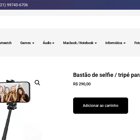
(21) 99743-6706
rtwatch
Games
Áudio
Macbook / Notebook
Informática
Fot
Bastão de selfie / tripé par
R$
290,00
Adicionar ao carrinho