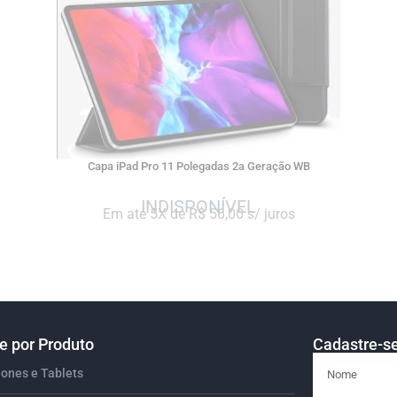
Capa iPad Pro 11 Polegadas 2a Geração WB
Em até 5X de R$ 56,00 s/ juros
 por Produto
Cadastre-se
ones e Tablets