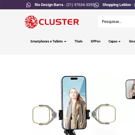
Rio Design Barra
- (21) 97634-3355
Shopping Leblon
- 
Smartphones e Tablets
Thule
XPPen
Capas
Sma