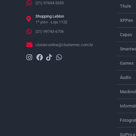
(21) 97634-3355
Thule
Shopping Leblon
XPPen
1º piso - Loja 112E
(21) 99743-6706
Capas
cluster.online@clustermic.com.br
Smartwa
Games
Áudio
Macbook
Informá
Fotograf
GoPro e