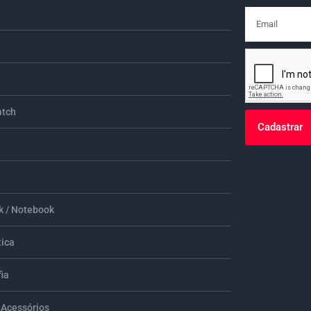
tch
Cadastrar
 / Notebook
tica
ia
 Acessórios