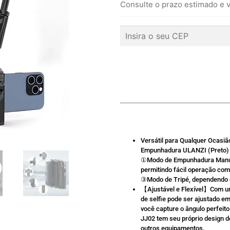
Consulte o prazo estimado e v
Versátil para Qualquer Ocasiã
Empunhadura ULANZI (Preto) é
①Modo de Empunhadura Manual
permitindo fácil operação co
③Modo de Tripé, dependendo 
【Ajustável e Flexível】Com um
de selfie pode ser ajustado e
você capture o ângulo perfeit
JJ02 tem seu próprio design de
outros equipamentos.