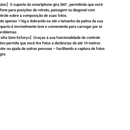
ulos】O suporte do smartphone gira 360°, permitindo que você
lefone para posições de retrato, paisagem ou diagonal com
controle sobre a composição de suas fotos.
do apenas 116g e dobrando-se até o tamanho da palma da sua
pacto é incrivelmente leve e conveniente para carregar por aí.
 problemas.
afia Sem Esforço】Graças à sua funcionalidade de controle
tivo permite que você tire fotos a distâncias de até 10 metros
or ou ajuda de outras pessoas – facilitando a captura de fotos
gos.
SALE