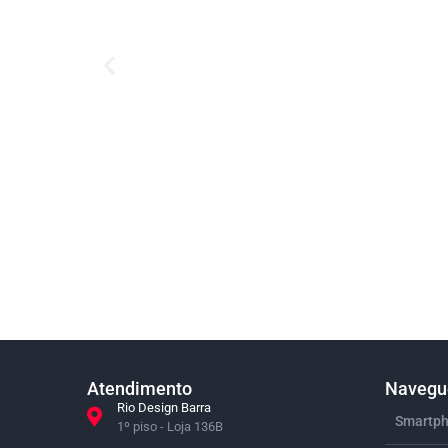
Atendimento
Navegue
Rio Design Barra
Smartph
1º piso - Loja 136B