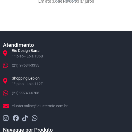
Em até 3X de R$ 63,33 s/ juros
Atendimento
Rio Design Barra
1º piso - Loja 136B
(21) 97634-3355
Shopping Leblon
1º piso - Loja 112E
(21) 99743-6706
cluster.online@clustermic.com.br
Navegue por Produto