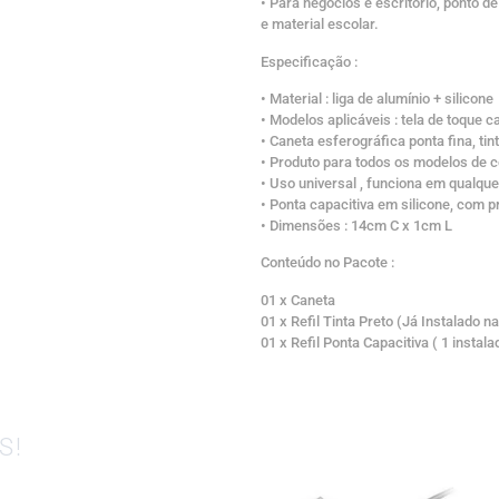
• Para negócios e escritório, ponto de
e material escolar.
Especificação :
• Material : liga de alumínio + silicone
• Modelos aplicáveis : tela de toque c
• Caneta esferográfica ponta fina, tin
• Produto para todos os modelos de ce
• Uso universal , funciona em qualque
• Ponta capacitiva em silicone, com 
• Dimensões : 14cm C x 1cm L
Conteúdo no Pacote :
01 x Caneta
01 x Refil Tinta Preto (Já Instalado n
01 x Refil Ponta Capacitiva ( 1 instal
S!