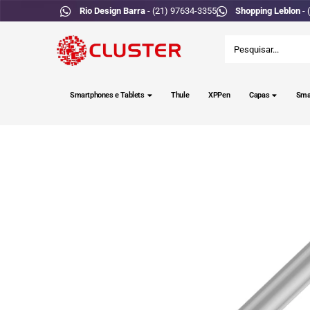
Rio Design Barra
- (21) 97634-3355
Shopping Leblon
- 
Smartphones e Tablets
Thule
XPPen
Capas
Sma