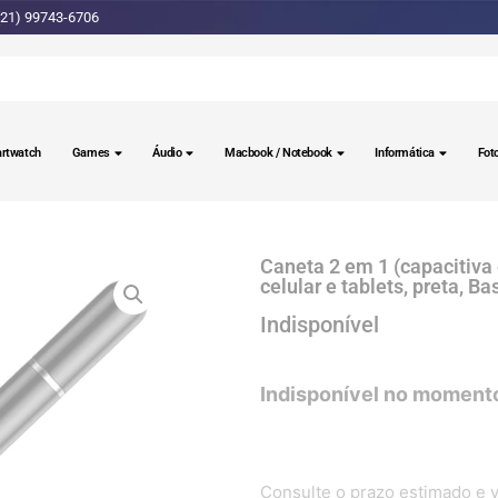
(21) 99743-6706
rtwatch
Games
Áudio
Macbook / Notebook
Informática
Fot
Caneta 2 em 1 (capacitiva 
celular e tablets, preta, B
Consulte o prazo estimado e v