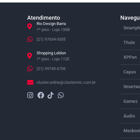
Atendimento
Navegue
Rio Design Barra
Smartph
1º piso - Loja 136B
(21) 97634-3355
Thule
Shopping Leblon
XPPen
1º piso - Loja 112E
(21) 99743-6706
Capas
cluster.online@clustermic.com.br
Smartwa
Games
Áudio
Macbook