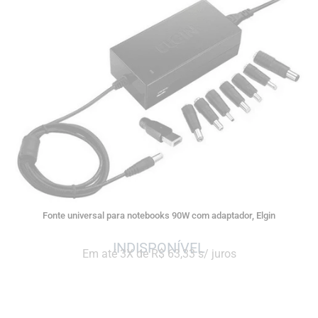
Fonte universal para notebooks 90W com adaptador, Elgin
Em até 3X de R$ 63,33 s/ juros