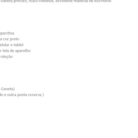
 caneta preciso, fluxo contínuo, excelente material de escritório
apacitiva
ta cor preto
lular e tablet
r tela de aparelho
proteção
a Caneta)
ado e outra ponta reserva )