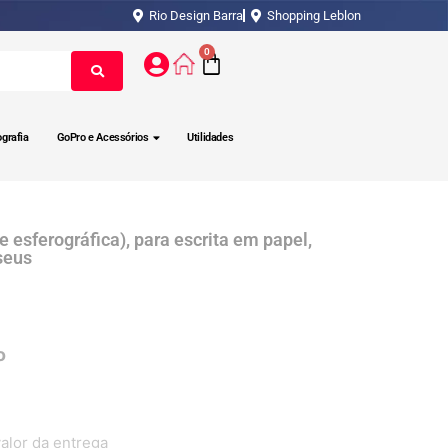
Rio Design Barra
Shopping Leblon
0
ografia
GoPro e Acessórios
Utilidades
e esferográfica), para escrita em papel,
aseus
alor da entrega